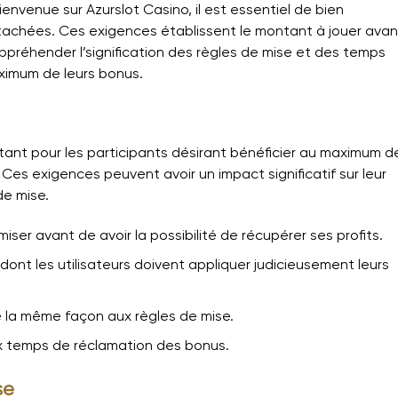
envenue sur Azurslot Casino, il est essentiel de bien
ttachées. Ces exigences établissent le montant à jouer ava
ppréhender l’signification des règles de mise et des temps
aximum de leurs bonus.
ant pour les participants désirant bénéficier au maximum d
Ces exigences peuvent avoir un impact significatif sur leur
de mise.
iser avant de avoir la possibilité de récupérer ses profits.
dont les utilisateurs doivent appliquer judicieusement leurs
e la même façon aux règles de mise.
x temps de réclamation des bonus.
se