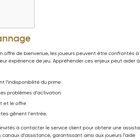
pannage
d’un offre de bienvenue, les joueurs peuvent être confrontés à
leur expérience de jeu. Appréhender ces enjeux peut aider à
 l’indisponibilité du prime
es problèmes d’activation
 et le offre
tes gênent l’entrée.
 invités à contacter le service client pour obtenir une assist
 canaux d’assistance, garantissant ainsi aux joueurs l’aide