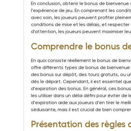
En conclusion, obtenir le bonus de bienvenue s
l’expérience de jeu. En comprenant les conditi
avec soin, les joueurs peuvent profiter pleine
conditions de mise et les délais, et respect
d’attention, les joueurs peuvent maximiser le
Comprendre le bonus de
En quoi consiste réellement le bonus de bienv
offre différents types de bonus de bienvenue
des bonus sur dépôt, des tours gratuits, ou 
dès le départ. Cependant, il est essentiel qu
d’expiration des bonus. En général, ces bonus 
les utiliser dans un délai défini pour éviter de
d’expiration aide aux joueurs d’en tirer le meil
séduisante, mais il est crucial de bien compren
Présentation des règles 