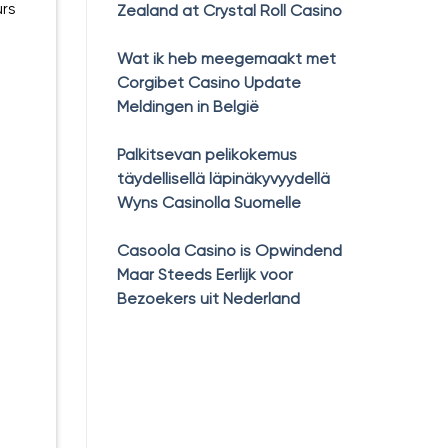
urs
Zealand at Crystal Roll Casino
Wat ik heb meegemaakt met
Corgibet Casino Update
Meldingen in België
Palkitsevan pelikokemus
täydellisellä läpinäkyvyydellä
Wyns Casinolla Suomelle
Casoola Casino is Opwindend
Maar Steeds Eerlijk voor
Bezoekers uit Nederland