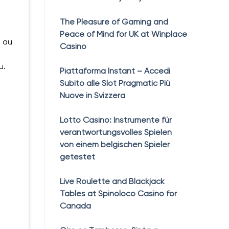
The Pleasure of Gaming and
Peace of Mind for UK at Winplace
s au
Casino
u.
Piattaforma Instant – Accedi
Subito alle Slot Pragmatic Più
Nuove in Svizzera
Lotto Casino: Instrumente für
verantwortungsvolles Spielen
von einem belgischen Spieler
getestet
Live Roulette and Blackjack
Tables at Spinoloco Casino for
Canada