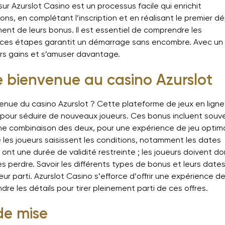
ur Azurslot Casino est un processus facile qui enrichit
ons, en complétant l’inscription et en réalisant le premier d
ment de leurs bonus. Il est essentiel de comprendre les
er ces étapes garantit un démarrage sans encombre. Avec un
urs gains et s’amuser davantage.
 bienvenue au casino Azurslot
enue du casino Azurslot ? Cette plateforme de jeux en ligne
 pour séduire de nouveaux joueurs. Ces bonus incluent souv
une combinaison des deux, pour une expérience de jeu optim
e les joueurs saisissent les conditions, notamment les dates
ont une durée de validité restreinte ; les joueurs doivent d
 les perdre. Savoir les différents types de bonus et leurs date
leur parti. Azurslot Casino s’efforce d’offrir une expérience de
dre les détails pour tirer pleinement parti de ces offres.
de mise