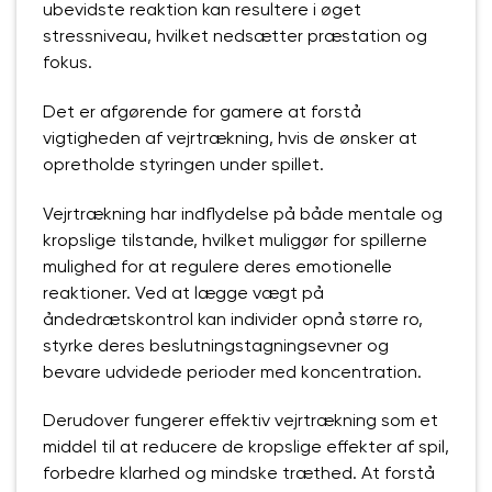
ubevidste reaktion kan resultere i øget
stressniveau, hvilket nedsætter præstation og
fokus.
Det er afgørende for gamere at forstå
vigtigheden af vejrtrækning, hvis de ønsker at
opretholde styringen under spillet.
Vejrtrækning har indflydelse på både mentale og
kropslige tilstande, hvilket muliggør for spillerne
mulighed for at regulere deres emotionelle
reaktioner. Ved at lægge vægt på
åndedrætskontrol kan individer opnå større ro,
styrke deres beslutningstagningsevner og
bevare udvidede perioder med koncentration.
Derudover fungerer effektiv vejrtrækning som et
middel til at reducere de kropslige effekter af spil,
forbedre klarhed og mindske træthed. At forstå