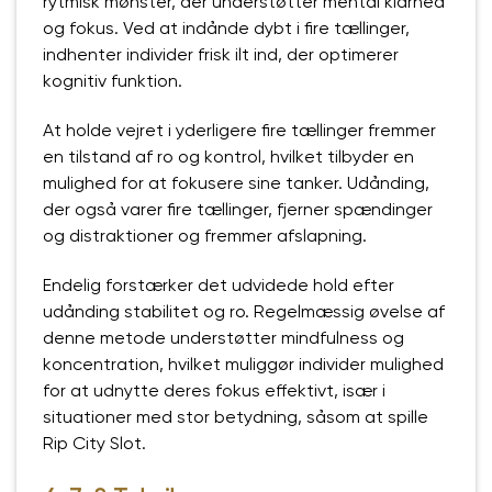
rytmisk mønster, der understøtter mental klarhed
og fokus. Ved at indånde dybt i fire tællinger,
indhenter individer frisk ilt ind, der optimerer
kognitiv funktion.
At holde vejret i yderligere fire tællinger fremmer
en tilstand af ro og kontrol, hvilket tilbyder en
mulighed for at fokusere sine tanker. Udånding,
der også varer fire tællinger, fjerner spændinger
og distraktioner og fremmer afslapning.
Endelig forstærker det udvidede hold efter
udånding stabilitet og ro. Regelmæssig øvelse af
denne metode understøtter mindfulness og
koncentration, hvilket muliggør individer mulighed
for at udnytte deres fokus effektivt, især i
situationer med stor betydning, såsom at spille
Rip City Slot.