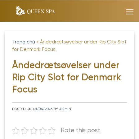
Skip
to
content
Trang chủ
»
Åndedrætsøvelser under Rip City Slot
for Denmark Focus
Åndedrætsøvelser under
Rip City Slot for Denmark
Focus
POSTED ON
08/04/2026
BY
ADMIN
Rate this post