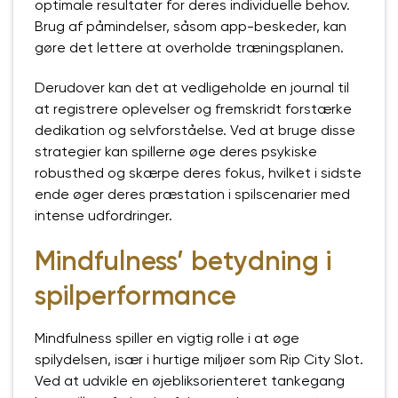
optimale resultater for deres individuelle behov.
Brug af påmindelser, såsom app-beskeder, kan
gøre det lettere at overholde træningsplanen.
Derudover kan det at vedligeholde en journal til
at registrere oplevelser og fremskridt forstærke
dedikation og selvforståelse. Ved at bruge disse
strategier kan spillerne øge deres psykiske
robusthed og skærpe deres fokus, hvilket i sidste
ende øger deres præstation i spilscenarier med
intense udfordringer.
Mindfulness’ betydning i
spilperformance
Mindfulness spiller en vigtig rolle i at øge
spilydelsen, især i hurtige miljøer som Rip City Slot.
Ved at udvikle en øjebliksorienteret tankegang