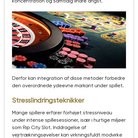
koncentration og samtidig lindre angst.
Derfor kan integration af disse metoder forbedre
den overordnede ydeevne markant under spillet.
Stresslindringsteknikker
Mange spillere erfarer forhøjet stressniveau
under intense spillesessioner, især i hurtige miljøer
som Rip City Slot. Inddragelse af
vejrtrækningsøvelser kan virkningsfuldt modvirke