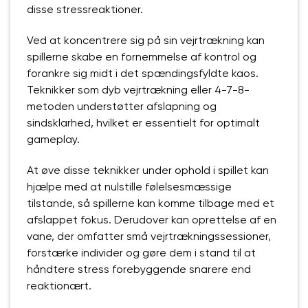
disse stressreaktioner.
Ved at koncentrere sig på sin vejrtrækning kan
spillerne skabe en fornemmelse af kontrol og
forankre sig midt i det spændingsfyldte kaos.
Teknikker som dyb vejrtrækning eller 4-7-8-
metoden understøtter afslapning og
sindsklarhed, hvilket er essentielt for optimalt
gameplay.
At øve disse teknikker under ophold i spillet kan
hjælpe med at nulstille følelsesmæssige
tilstande, så spillerne kan komme tilbage med et
afslappet fokus. Derudover kan oprettelse af en
vane, der omfatter små vejrtrækningssessioner,
forstærke individer og gøre dem i stand til at
håndtere stress forebyggende snarere end
reaktionært.