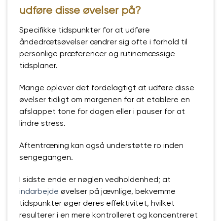
udføre disse øvelser på?
Specifikke tidspunkter for at udføre
åndedrætsøvelser ændrer sig ofte i forhold til
personlige præferencer og rutinemæssige
tidsplaner.
Mange oplever det fordelagtigt at udføre disse
øvelser tidligt om morgenen for at etablere en
afslappet tone for dagen eller i pauser for at
lindre stress.
Aftentræning kan også understøtte ro inden
sengegangen.
I sidste ende er nøglen vedholdenhed; at
indarbejde
øvelser på jævnlige, bekvemme
tidspunkter øger deres effektivitet, hvilket
resulterer i en mere kontrolleret og koncentreret