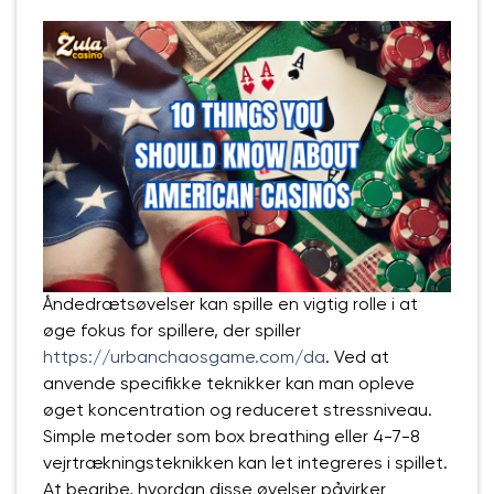
Åndedrætsøvelser kan spille en vigtig rolle i at
øge fokus for spillere, der spiller
https://urbanchaosgame.com/da
. Ved at
anvende specifikke teknikker kan man opleve
øget koncentration og reduceret stressniveau.
Simple metoder som box breathing eller 4-7-8
vejrtrækningsteknikken kan let integreres i spillet.
At begribe, hvordan disse øvelser påvirker