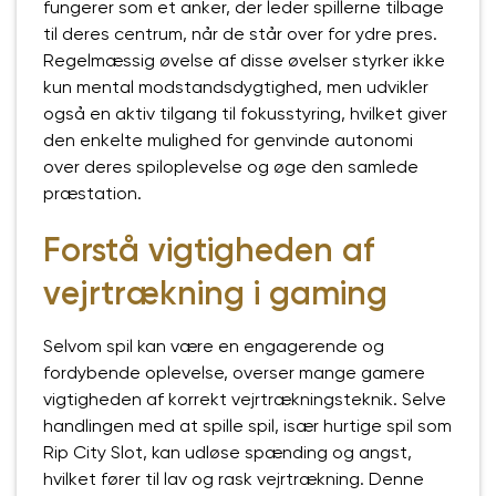
fungerer som et anker, der leder spillerne tilbage
til deres centrum, når de står over for ydre pres.
Regelmæssig øvelse af disse øvelser styrker ikke
kun mental modstandsdygtighed, men udvikler
også en aktiv tilgang til fokusstyring, hvilket giver
den enkelte mulighed for genvinde autonomi
over deres spiloplevelse og øge den samlede
præstation.
Forstå vigtigheden af
vejrtrækning i gaming
Selvom spil kan være en engagerende og
fordybende oplevelse, overser mange gamere
vigtigheden af korrekt vejrtrækningsteknik. Selve
handlingen med at spille spil, især hurtige spil som
Rip City Slot, kan udløse spænding og angst,
hvilket fører til lav og rask vejrtrækning. Denne