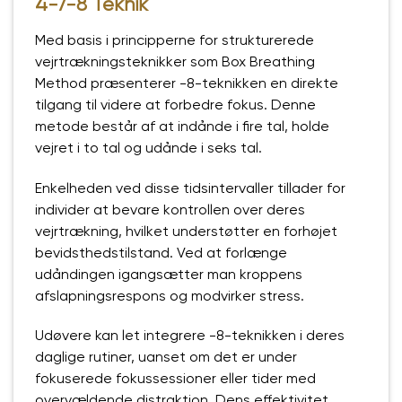
4-7-8 Teknik
Med basis i principperne for strukturerede
vejrtrækningsteknikker som Box Breathing
Method præsenterer -8-teknikken en direkte
tilgang til videre at forbedre fokus. Denne
metode består af at indånde i fire tal, holde
vejret i to tal og udånde i seks tal.
Enkelheden ved disse tidsintervaller tillader for
individer at bevare kontrollen over deres
vejrtrækning, hvilket understøtter en forhøjet
bevidsthedstilstand. Ved at forlænge
udåndingen igangsætter man kroppens
afslapningsrespons og modvirker stress.
Udøvere kan let integrere -8-teknikken i deres
daglige rutiner, uanset om det er under
fokuserede fokussessioner eller tider med
overvældende distraktion. Dens effektivitet