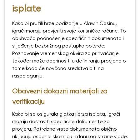
isplate
Kako bi pružili brze podizanje u Alawin Casinu,
igrači moraju provjeriti svoje korisničke račune. To
obuhvaća podnošenje specifičnih dokumenata i
slijeđenje bezbrižnog postupka potvrde.
Poznavanje vremenskog okvira za prihvaćanje
također može doprinositi u definiranju procjena o
tome kada će novčana sredstva biti na
raspolaganju.
Obavezni dokazni materijali za
verifikaciju
Kako bi se osigurala glatka i brza isplata, igrači
moraju dostaviti specifične dokumente za
provjeru. Potrebne vrste dokumenata obično
uključuju osobnu iskaznicu izdanu od strane vlade,