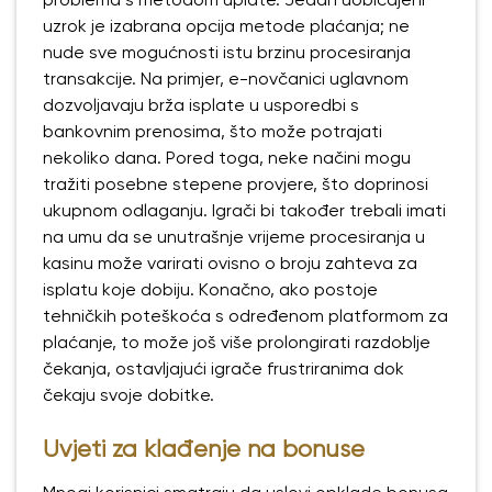
problema s metodom uplate. Jedan uobičajeni
uzrok je izabrana opcija metode plaćanja; ne
nude sve mogućnosti istu brzinu procesiranja
transakcije. Na primjer, e-novčanici uglavnom
dozvoljavaju brža isplate u usporedbi s
bankovnim prenosima, što može potrajati
nekoliko dana. Pored toga, neke načini mogu
tražiti posebne stepene provjere, što doprinosi
ukupnom odlaganju. Igrači bi također trebali imati
na umu da se unutrašnje vrijeme procesiranja u
kasinu može varirati ovisno o broju zahteva za
isplatu koje dobiju. Konačno, ako postoje
tehničkih poteškoća s određenom platformom za
plaćanje, to može još više prolongirati razdoblje
čekanja, ostavljajući igrače frustriranima dok
čekaju svoje dobitke.
Uvjeti za klađenje na bonuse