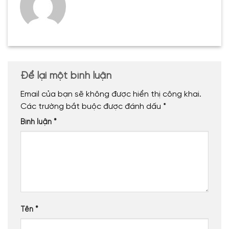
Để lại một bình luận
Email của bạn sẽ không được hiển thị công khai.
Các trường bắt buộc được đánh dấu
*
Bình luận
*
Tên
*