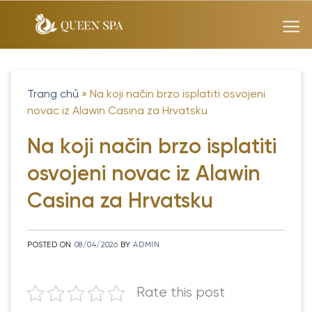
Skip
to
content
Trang chủ
»
Na koji način brzo isplatiti osvojeni
novac iz Alawin Casina za Hrvatsku
Na koji način brzo isplatiti
osvojeni novac iz Alawin
Casina za Hrvatsku
POSTED ON
08/04/2026
BY
ADMIN
Rate this post