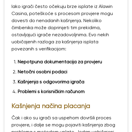
Iako igrači često očekuju brze isplate iz Alawin
Casina, poteškoće s procesom provjere mogu
dovesti do nenadanih kašnjenja. Nekoliko
čimbenika može doprinijeti tim prekidima,
ostavljajući igrače nezadovoljnima. Evo nekih
uobičajenih razloga za kašnjenja isplata
povezanih s verifikacijom:
Nepotpuna dokumentacija za provjeru
Netočni osobni podaci
Kašnjenja s odgovorima igrača
Problemi s korisničkim računom
Kašnjenja načina plaćanja
Čak i ako su igrači sa uspehom dovršili proces
provjere, i dalje se mogu pojaviti kašnjenja zbog