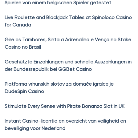
Spielen von einem belgischen Spieler getestet
Live Roulette and Blackjack Tables at Spinoloco Casino
for Canada
Gire os Tambores, Sinta a Adrenalina e Vença no Stake
Casino no Brasil
Geschützte Einzahlungen und schnelle Auszahlungen in
der Bundesrepublik bei GGBet Casino
Platforma vrhunskih slotov za domače igralce je
DudeSpin Casino
Stimulate Every Sense with Pirate Bonanza Slot in UK
Instant Casino-licentie en overzicht van veiligheid en
beveiliging voor Nederland