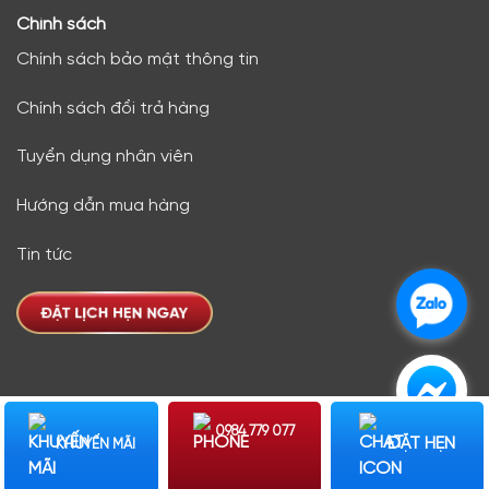
Chính sách
Chính sách bảo mật thông tin
Chính sách đổi trả hàng
Tuyển dụng nhân viên
Hướng dẫn mua hàng
Tin tức
.
.
Copyright 2026 © Design by QUEEN SPA
0984 779 077
ĐẶT HẸN
Copyright © 2022 Công Ty CP Tập Đoàn Queen Spa. All
KHUYẾN MÃI
Right Reserved.