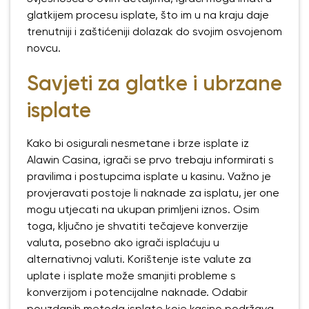
glatkijem procesu isplate, što im u na kraju daje
trenutniji i zaštićeniji dolazak do svojim osvojenom
novcu.
Savjeti za glatke i ubrzane
isplate
Kako bi osigurali nesmetane i brze isplate iz
Alawin Casina, igrači se prvo trebaju informirati s
pravilima i postupcima isplate u kasinu. Važno je
provjeravati postoje li naknade za isplatu, jer one
mogu utjecati na ukupan primljeni iznos. Osim
toga, ključno je shvatiti tečajeve konverzije
valuta, posebno ako igrači isplaćuju u
alternativnoj valuti. Korištenje iste valute za
uplate i isplate može smanjiti probleme s
konverzijom i potencijalne naknade. Odabir