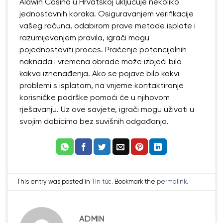
Alawin Casina u Hrvatskoj uključuje nekoliko
jednostavnih koraka. Osiguravanjem verifikacije
vašeg računa, odabirom prave metode isplate i
razumijevanjem pravila, igrači mogu
pojednostaviti proces. Praćenje potencijalnih
naknada i vremena obrade može izbjeći bilo
kakva iznenađenja. Ako se pojave bilo kakvi
problemi s isplatom, na vrijeme kontaktiranje
korisničke podrške pomoći će u njihovom
rješavanju. Uz ove savjete, igrači mogu uživati u
svojim dobicima bez suvišnih odgađanja.
This entry was posted in
Tin tức
. Bookmark the
permalink
.
ADMIN