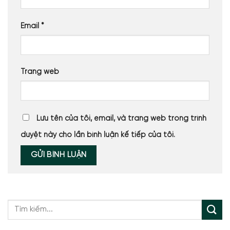
Email
*
Trang web
Lưu tên của tôi, email, và trang web trong trình
duyệt này cho lần bình luận kế tiếp của tôi.