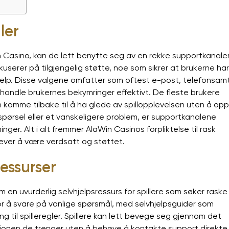
ler
n Casino, kan de lett benytte seg av en rekke supportkanale
userer på tilgjengelig støtte, noe som sikrer at brukerne har
hjelp. Disse valgene omfatter som oftest e-post, telefonsam
ehandle brukernes bekymringer effektivt. De fleste brukere
n komme tilbake til å ha glede av spillopplevelsen uten å op
espørsel eller et vanskeligere problem, er supportkanalene
inger. Alt i alt fremmer AlaWin Casinos forpliktelse til rask
plever å være verdsatt og støttet.
essurser
n uvurderlig selvhjelpsressurs for spillere som søker raske
or å svare på vanlige spørsmål, med selvhjelpsguider som
g til spilleregler. Spillere kan lett bevege seg gjennom det
asjonen de trenger uten å behøve å kontakte support direkte. 