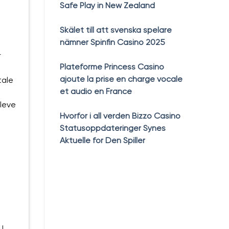
Safe Play in New Zealand
Skälet till att svenska spelare
nämner Spinfin Casino 2025
r
Plateforme Princess Casino
ajoute la prise en charge vocale
tale
et audio en France
pleve
Hvorfor i all verden Bizzo Casino
Statusoppdateringer Synes
Aktuelle for Den Spiller
I