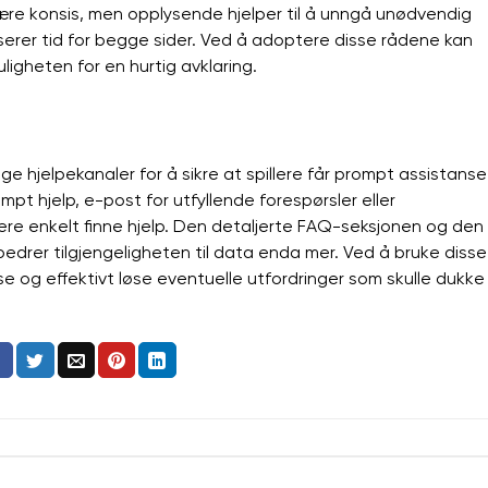
ære konsis, men opplysende hjelper til å unngå unødvendig
erer tid for begge sider. Ved å adoptere disse rådene kan
igheten for en hurtig avklaring.
 hjelpekanaler for å sikre at spillere får prompt assistanse
mpt hjelp, e-post for utfyllende forespørsler eller
lere enkelt finne hjelp. Den detaljerte FAQ-seksjonen og den
bedrer tilgjengeligheten til data enda mer. Ved å bruke disse
e og effektivt løse eventuelle utfordringer som skulle dukke