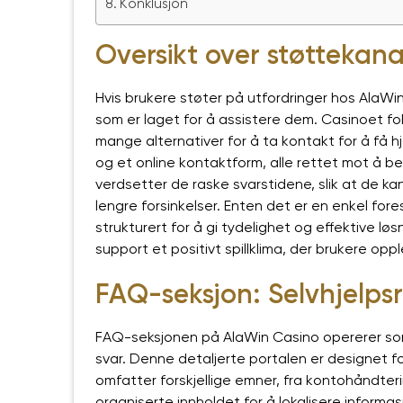
Konklusjon
Oversikt over støttekana
Hvis brukere støter på utfordringer hos AlaWi
som er laget for å assistere dem. Casinoet fok
mange alternativer for å ta kontakt for å få 
og et online kontaktform, alle rettet mot å b
verdsetter de raske svarstidene, slik at de ka
lengre forsinkelser. Enten det er en enkel for
strukturert for å gi tydelighet og effektive løsn
support et positivt spillklima, der brukere op
FAQ-seksjon: Selvhjelpsr
FAQ-seksjonen på AlaWin Casino opererer som e
svar. Denne detaljerte portalen er designet f
omfatter forskjellige emner, fra kontohåndterin
organiserte innholdet for å lokalisere inform