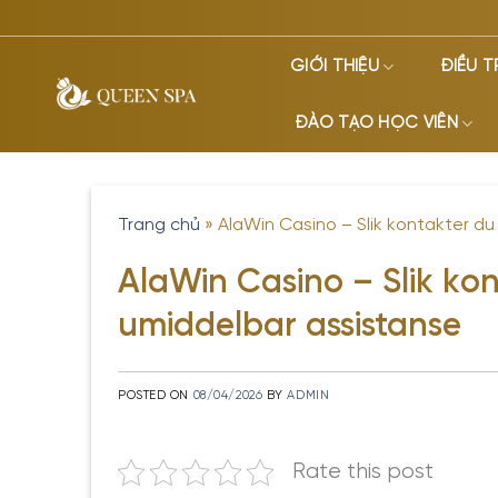
Skip
to
content
GIỚI THIỆU
ĐIỀU T
ĐÀO TẠO HỌC VIÊN
Trang chủ
»
AlaWin Casino – Slik kontakter d
AlaWin Casino – Slik kon
umiddelbar assistanse
POSTED ON
08/04/2026
BY
ADMIN
Rate this post