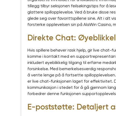
tillegg tilbyr seksjonen feilsøkingstips for 
glattere spillopplevelse. Ved å bruke disse res
glede seg over favorittspillene sine. Alt i al
forsterke opplevelsen sin på AlaWin Casino, 
Direkte Chat: Øyeblikkeli
Hvis spillere behøver rask hjelp, gir live chat-
komme i kontakt med en supportrepresentant. D
inkludert øyeblikkelig tilgang til erfarne me
forsinkelse. Med bemerkelsesverdig responshast
å vente lenge på å fortsette spillopplevelsen
er live chat-funksjonen laget for effektivitet. 
kommunikasjon i stedet for å gå gjennom lange
forbedrer denne funksjonen supportopplevelsen
E-poststøtte: Detaljert a