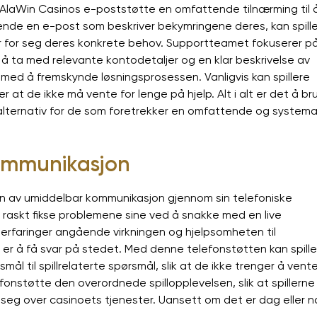
yr AlaWin Casinos e-poststøtte en omfattende tilnærming til 
ende en e-post som beskriver bekymringene deres, kan spill
 for seg deres konkrete behov. Supportteamet fokuserer p
il å ta med relevante kontodetaljer og en klar beskrivelse av
 med å fremskynde løsningsprosessen. Vanligvis kan spillere
er at de ikke må vente for lenge på hjelp. Alt i alt er det å br
alternativ for de som foretrekker en omfattende og systema
kommunikasjon
en av umiddelbar kommunikasjon gjennom sin telefoniske
e raskt fikse problemene sine ved å snakke med en live
 erfaringer angående virkningen og hjelpsomheten til
er å få svar på stedet. Med denne telefonstøtten kan spille
smål til spillrelaterte spørsmål, slik at de ikke trenger å vent
efonstøtte den overordnede spillopplevelsen, slik at spillerne
seg over casinoets tjenester. Uansett om det er dag eller n