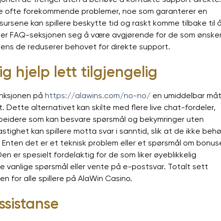
å løse ofte forekommende problemer, noe som garanterer en
sursene kan spillere beskytte tid og raskt komme tilbake til 
t viser FAQ-seksjonen seg å være avgjørende for de som ønske
mens de reduserer behovet for direkte support.
g hjelp lett tilgjengelig
funksjonen på
https://alawins.com/no-no/
en umiddelbar måt
ette alternativet kan skilte med flere live chat-fordeler,
darbeidere som kan besvare spørsmål og bekymringer uten
ighet kan spillere motta svar i sanntid, slik at de ikke beh
. Enten det er et teknisk problem eller et spørsmål om bonuse
Den er spesielt fordelaktig for de som liker øyeblikkelig
 vanlige spørsmål eller vente på e-postsvar. Totalt sett
 for alle spillere på AlaWin Casino.
ssistanse