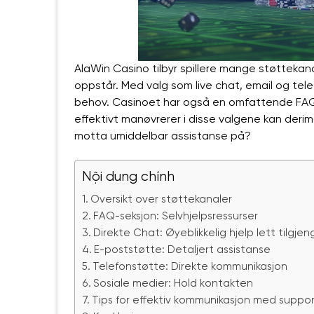
AlaWin Casino tilbyr spillere mange støttekanal
oppstår. Med valg som live chat, email og te
behov. Casinoet har også en omfattende FAQ-s
effektivt manøvrerer i disse valgene kan der
motta umiddelbar assistanse på?
Nội dung chính
Oversikt over støttekanaler
FAQ-seksjon: Selvhjelpsressurser
Direkte Chat: Øyeblikkelig hjelp lett tilgjen
E-poststøtte: Detaljert assistanse
Telefonstøtte: Direkte kommunikasjon
Sosiale medier: Hold kontakten
Tips for effektiv kommunikasjon med suppo