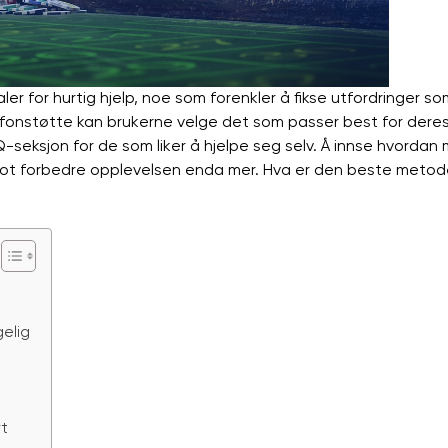
er for hurtig hjelp, noe som forenkler å fikse utfordringer so
lefonstøtte kan brukerne velge det som passer best for dere
eksjon for de som liker å hjelpe seg selv. Å innse hvordan
imot forbedre opplevelsen enda mer. Hva er den beste meto
gelig
rt