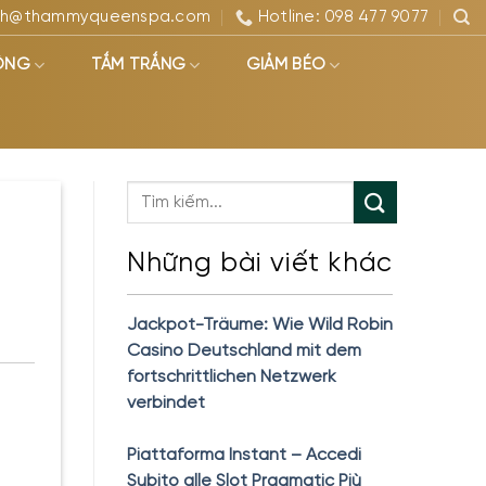
kh@thammyqueenspa.com
Hotline: 098 477 9077
LÔNG
TẮM TRẮNG
GIẢM BÉO
Những bài viết khác
Jackpot-Träume: Wie Wild Robin
Casino Deutschland mit dem
fortschrittlichen Netzwerk
verbindet
Piattaforma Instant – Accedi
Subito alle Slot Pragmatic Più