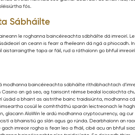
léisiúrtha fós.
a Sábháilte
ineann le roghanna baincéireachta sábháilte dá imreoirí. Le
húsáideoirí an ceann is fearr a fheileann dá ngá a phiocadh. I
aistarraingthe tapa ar fáil, rud a ráthaíonn go bhfuil imreoirí
u, tá modhanna baincéireachta sábháilte ríthábhachtach d’imre
n Casino an gá seo, ag tairiscint réimse bealaí íocaíochta ch
eoirí úsáid a bhaint as aistrithe bainc traidisiúnta, modhanna c
imseartha cosúil le comhtháthú sparán leictreonach le hag
in, glacann AlaWin le ardú modhanna cryptocurrency, ag cur 
 cistí a bhainistiú go slán agus go rúnda. Dearbhaíonn an rao
ach imreoir rogha is fearr leo a fháil, cibé acu an bhfuil sia