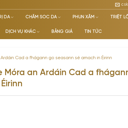
cs
RỊ DA
CHĂM SÓC DA
PHUN XĂM
TRIỆT 
DỊCH VỤ KHÁC
BẢNG GIÁ
TIN TỨC
Ardáin Cad a fhágann go seasann sé amach in Éirinn
e Móra an Ardáin Cad a fhágan
Éirinn