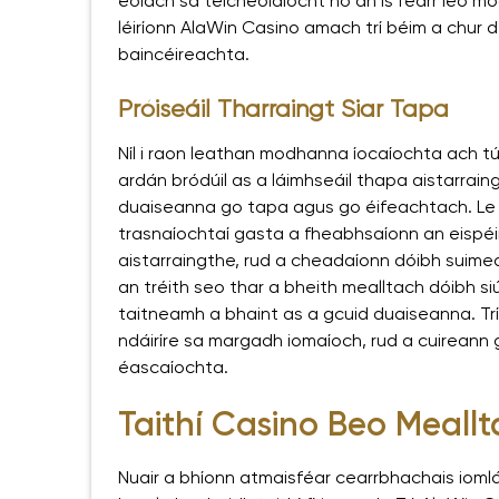
eolach sa teicneolaíocht nó an is fearr leo mo
léiríonn AlaWin Casino amach trí béim a chur 
baincéireachta.
Próiseáil Tharraingt Siar Tapa
Níl i raon leathan modhanna íocaíochta ach tú
ardán bródúil as a láimhseáil thapa aistarraingth
duaiseanna go tapa agus go éifeachtach. Le 
trasnaíochtaí gasta a fheabhsaíonn an eispéire
aistarraingthe, rud a cheadaíonn dóibh sui
an tréith seo thar a bheith mealltach dóibh siúd
taitneamh a bhaint as a gcuid duaiseanna. Trí
ndáiríre sa margadh iomaíoch, rud a cuireann gu
éascaíochta.
Taithí Casino Beo Meall
Nuair a bhíonn atmaisféar cearrbhachais ioml