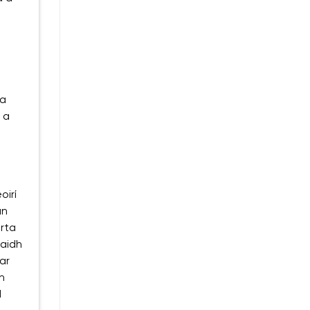
na
 a
oirí
un
árta
haidh
ar
n
d