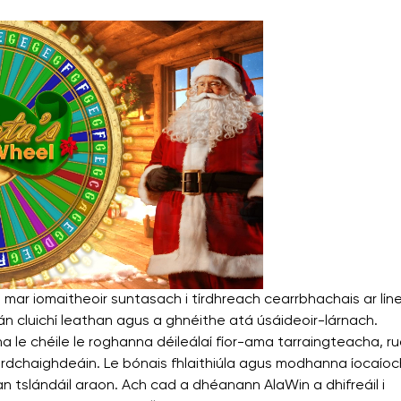
mar iomaitheoir suntasach i tírdhreach cearrbhachais ar lín
án cluichí leathan agus a ghnéithe atá úsáideoir-lárnach.
a le chéile le roghanna déileálaí fíor-ama tarraingteacha, ru
í ardchaighdeáin. Le bónais fhlaithiúla agus modhanna íocaío
 an tslándáil araon. Ach cad a dhéanann AlaWin a dhifreáil i