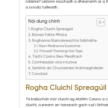
ndáiríre? Léiríonn iniúchadh a dhéanamh ar a 
a scrúdú tuilleadh.
Nội dung chính
Rogha Cluichí Spreagúil
Bónais Fáilte Mhóra
Roghanna Baincéireachta Sábháilte
Raon Modhanna Íocaíochta
Próiseáil Tharraingt Siar Tapa
Taithí Casino Beo Mealltach
Comhéadan atá intuitive
Seirbhís do Chustaiméirí Ardchaighdeáin
Conclúid
Rogha Cluichí Spreagúil
Tá bailiúchán mór cluichí ag AlaWin Casino a ch
cluichí, cuireann an tairseach gach rud i látha