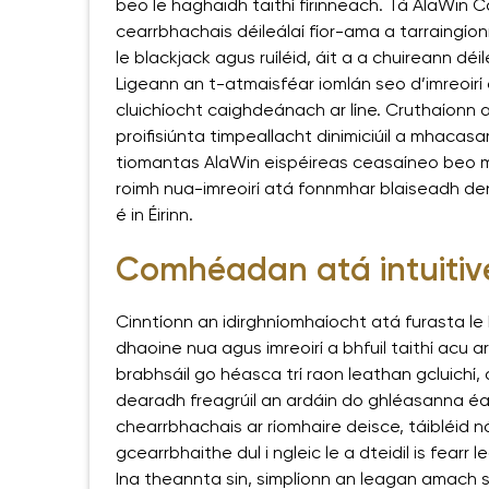
beo le haghaidh taithí fírinneach. Tá AlaWin Ca
cearrbhachais déileálaí fíor-ama a tarraingíonn 
le blackjack agus ruíléid, áit a a chuireann déi
Ligeann an t-atmaisféar iomlán seo d’imreoirí 
cluichíocht caighdeánach ar líne. Cruthaíonn
proifisiúnta timpeallacht dinimiciúil a mhacasa
tiomantas AlaWin eispéireas ceasaíneo beo meal
roimh nua-imreoirí atá fonnmhar blaiseadh de
é in Éirinn.
Comhéadan atá intuitiv
Cinntíonn an idirghníomhaíocht atá furasta l
dhaoine nua agus imreoirí a bhfuil taithí acu ara
brabhsáil go héasca trí raon leathan gcluich
dearadh freagrúil an ardáin do ghléasanna éag
chearrbhachais ar ríomhaire deisce, táibléid nó
gcearrbhaithe dul i ngleic le a dteidil is fearr
Ina theannta sin, simplíonn an leagan amach 