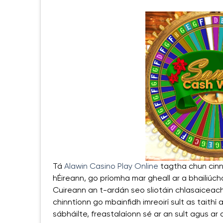
Tá
Alawin Casino Play Online
tagtha chun cinn 
hÉireann, go príomha mar gheall ar a bhailiúch
Cuireann an t-ardán seo sliotáin chlasaiceach
chinntíonn go mbainfidh imreoirí sult as taith
sábháilte, freastalaíonn sé ar an sult agus ar