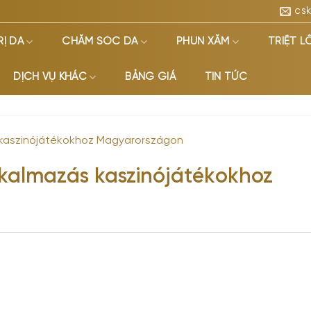
cs
RỊ DA
CHĂM SÓC DA
PHUN XĂM
TRIỆT 
DỊCH VỤ KHÁC
BẢNG GIÁ
TIN TỨC
 kaszinójátékokhoz Magyarországon
lkalmazás kaszinójátékokhoz