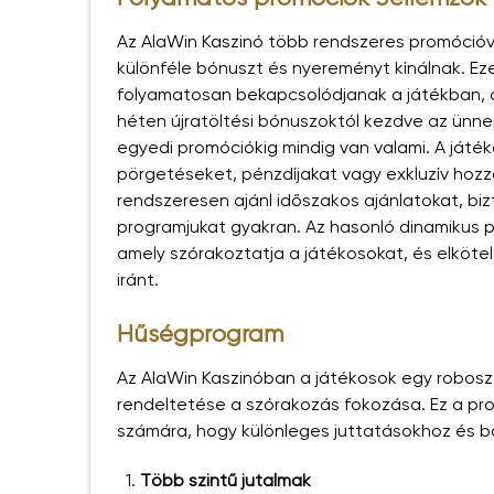
Az AlaWin Kaszinó több rendszeres promócióva
különféle bónuszt és nyereményt kínálnak. Ez
folyamatosan bekapcsolódjanak a játékban, a
héten újratöltési bónuszoktól kezdve az ünn
egyedi promóciókig mindig van valami. A ját
pörgetéseket, pénzdíjakat vagy exkluzív hozzá
rendszeresen ajánl időszakos ajánlatokat, biz
programjukat gyakran. Az hasonló dinamikus p
amely szórakoztatja a játékosokat, és elköt
iránt.
Hűségprogram
Az AlaWin Kaszinóban a játékosok egy robosz
rendeltetése a szórakozás fokozása. Ez a pro
számára, hogy különleges juttatásokhoz és b
Több szintű jutalmak