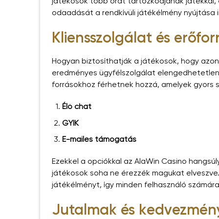
játékosok több órát tartózkodjanak játékkal,
odaadását a rendkívüli játékélmény nyújtása i
Kliensszolgálat és erőfo
Hogyan biztosíthatják a játékosok, hogy azo
eredményes ügyfélszolgálat elengedhetetlen a
forrásokhoz férhetnek hozzá, amelyek gyors se
Élő chat
GYIK
E-mailes támogatás
Ezekkel a opciókkal az AlaWin Casino hangsúl
játékosok soha ne érezzék magukat elveszve.
játékélményt, így minden felhasználó számár
Jutalmak és kedvezmén