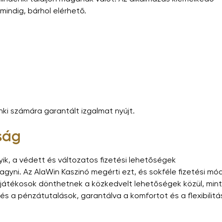
 mindig, bárhol elérhető.
i számára garantált izgalmat nyújt.
nság
ik, a védett és változatos fizetési lehetőségek
gyni. Az AlaWin Kaszinó megérti ezt, és sokféle fizetési mó
A játékosok dönthetnek a közkedvelt lehetőségek közül, mint
k és a pénzátutalások, garantálva a komfortot és a flexibilitá