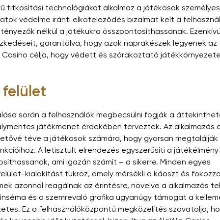
erű titkosítási technológiákat alkalmaz a játékosok személyes
tok védelme iránti elköteleződés bizalmat kelt a felhaszná
tényezők nélkül a játékukra összpontosíthassanak. Ezenkívü
ntézkedéseit, garantálva, hogy azok naprakészek legyenek az
 Casino célja, hogy védett és szórakoztató játékkörnyezet
felület
lása során a felhasználók megbecsülni fogják a áttekinthet
álymentes játékmenet érdekében terveztek. Az alkalmazás 
ehetővé téve a játékosok számára, hogy gyorsan megtalálják
kcióihoz. A letisztult elrendezés egyszerűsíti a játékélmény
osíthassanak, ami igazán számít – a sikerre. Minden egyes
elület-kialakítást tükröz, amely mérsékli a káoszt és fokozz
ek azonnal reagálnak az érintésre, növelve a alkalmazás tel
zínséma és a szemrevaló grafika ugyanúgy támogat a kellem
etes. Ez a felhasználóközpontú megközelítés szavatolja, h