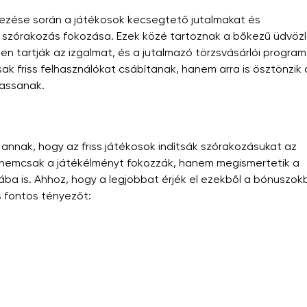
ezése során a játékosok kecsegtető jutalmakat és
 szórakozás fokozása. Ezek közé tartoznak a bőkezű üdvöz
n tartják az izgalmat, és a jutalmazó törzsvásárlói program
 friss felhasználókat csábítanak, hanem arra is ösztönzik 
gassanak.
nnak, hogy az friss játékosok indítsák szórakozásukat az
nemcsak a játékélményt fokozzák, hanem megismertetik a
ába is. Ahhoz, hogy a legjobbat érjék el ezekből a bónuszokb
s fontos tényezőt: