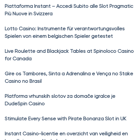
Piattaforma Instant – Accedi Subito alle Slot Pragmatic
Più Nuove in Svizzera
Lotto Casino: Instrumente für verantwortungsvolles
Spielen von einem belgischen Spieler getestet
Live Roulette and Blackjack Tables at Spinoloco Casino
for Canada
Gire os Tambores, Sinta a Adrenalina e Vença no Stake
Casino no Brasil
Platforma vrhunskih slotov za domače igralce je
DudeSpin Casino
Stimulate Every Sense with Pirate Bonanza Slot in UK
Instant Casino-licentie en overzicht van veiligheid en