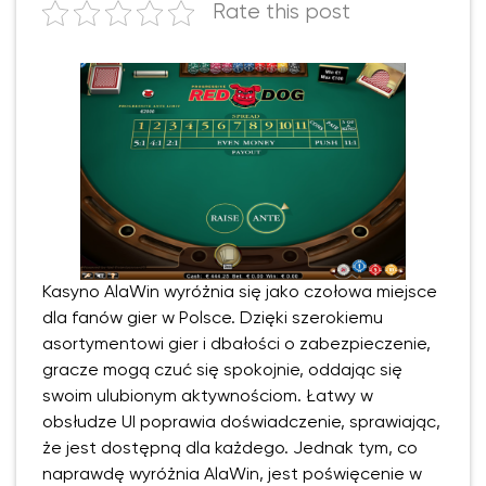
Rate this post
Kasyno AlaWin wyróżnia się jako czołowa miejsce
dla fanów gier w Polsce. Dzięki szerokiemu
asortymentowi gier i dbałości o zabezpieczenie,
gracze mogą czuć się spokojnie, oddając się
swoim ulubionym aktywnościom. Łatwy w
obsłudze UI poprawia doświadczenie, sprawiając,
że jest dostępną dla każdego. Jednak tym, co
naprawdę wyróżnia AlaWin, jest poświęcenie w