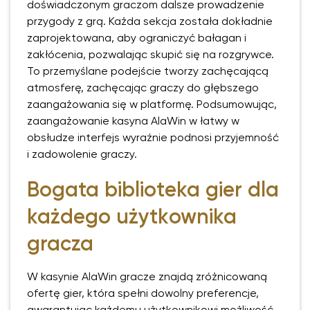
doświadczonym graczom dalsze prowadzenie
przygody z grą. Każda sekcja została dokładnie
zaprojektowana, aby ograniczyć bałagan i
zakłócenia, pozwalając skupić się na rozgrywce.
To przemyślane podejście tworzy zachęcającą
atmosferę, zachęcając graczy do głębszego
zaangażowania się w platformę. Podsumowując,
zaangażowanie kasyna AlaWin w łatwy w
obsłudze interfejs wyraźnie podnosi przyjemność
i zadowolenie graczy.
Bogata biblioteka gier dla
każdego użytkownika
gracza
W kasynie AlaWin gracze znajdą zróżnicowaną
ofertę gier, która spełni dowolny preferencje,