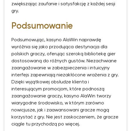
zwiększając zaufanie i satysfakcję z każdej sesji
gry.
Podsumowanie
Podsumowując, kasyno AlaWin naprawdę
wyróżnia się jako przodująca destynacja dla
polskich graczy, oferując szeroką bibliotekę gier
dostosowaną do różnych gustów. Niezachwiane
zaangażowanie w zabezpieczenia i intuicyjny
interfejs zapewniają niezakłócone wrażenia z gry.
Dzięki wyjątkowej obsłudze klienta i
interesującym promocjom, które podnoszą
zaangażowanie graczy, kasyno AlaWin tworzy
wiarygodne środowisko, w którym zarówno
nowicjusze, jak i zaawansowani gracze mogą
korzystać z gry. Nie jest zaskoczeniem, że gracze
ciągle tu przychodzą po więcej.