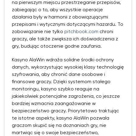
na pierwszym miejscu przestrzeganie przepisów,
zabiegając o to, aby wszystkie operacje
działania były w harmonii z obowiązującymi
przepisami i wytycznymi dotyczącymi hazardu. To
zobowiązanie nie tylko
pitchbook.com
chroni
graczy, ale także zwiększa ich doświadczenia z
gry, budując otoczenie godne zaufania.
Kasyno AlaWin wdraża solidne środki ochrony
danych, wykorzystując wysokiej klasy technologię
szyfrowania, aby chronić dane osobowe i
finansowe graczy. Dzięki systemom stałego
monitoringu, kasyno szybko reaguje na
jakiekolwiek potencjalne zagrożenia, co jeszcze
bardziej wzmacnia zaangażowanie w
bezpieczeństwo graczy. Priorytetowo traktując
te istotne aspekty, kasyno AlaWin pozwala
graczom skupić się na doznaniach gry, nie
martwiąc się o swoje bezpieczeństwo,