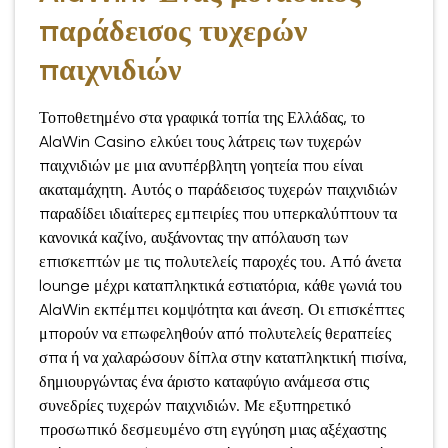
παράδεισος τυχερών
παιχνιδιών
Τοποθετημένο στα γραφικά τοπία της Ελλάδας, το
AlaWin Casino ελκύει τους λάτρεις των τυχερών
παιχνιδιών με μια ανυπέρβλητη γοητεία που είναι
ακαταμάχητη. Αυτός ο παράδεισος τυχερών παιχνιδιών
παραδίδει ιδιαίτερες εμπειρίες που υπερκαλύπτουν τα
κανονικά καζίνο, αυξάνοντας την απόλαυση των
επισκεπτών με τις πολυτελείς παροχές του. Από άνετα
lounge μέχρι καταπληκτικά εστιατόρια, κάθε γωνιά του
AlaWin εκπέμπει κομψότητα και άνεση. Οι επισκέπτες
μπορούν να επωφεληθούν από πολυτελείς θεραπείες
σπα ή να χαλαρώσουν δίπλα στην καταπληκτική πισίνα,
δημιουργώντας ένα άριστο καταφύγιο ανάμεσα στις
συνεδρίες τυχερών παιχνιδιών. Με εξυπηρετικό
προσωπικό δεσμευμένο στη εγγύηση μιας αξέχαστης