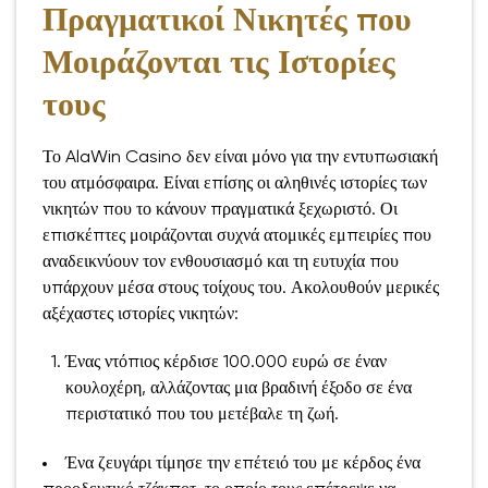
Πραγματικοί Νικητές που
Μοιράζονται τις Ιστορίες
τους
Το AlaWin Casino δεν είναι μόνο για την εντυπωσιακή
του ατμόσφαιρα. Είναι επίσης οι αληθινές ιστορίες των
νικητών που το κάνουν πραγματικά ξεχωριστό. Οι
επισκέπτες μοιράζονται συχνά ατομικές εμπειρίες που
αναδεικνύουν τον ενθουσιασμό και τη ευτυχία που
υπάρχουν μέσα στους τοίχους του. Ακολουθούν μερικές
αξέχαστες ιστορίες νικητών:
Ένας ντόπιος κέρδισε 100.000 ευρώ σε έναν
κουλοχέρη, αλλάζοντας μια βραδινή έξοδο σε ένα
περιστατικό που του μετέβαλε τη ζωή.
Ένα ζευγάρι τίμησε την επέτειό του με κέρδος ένα