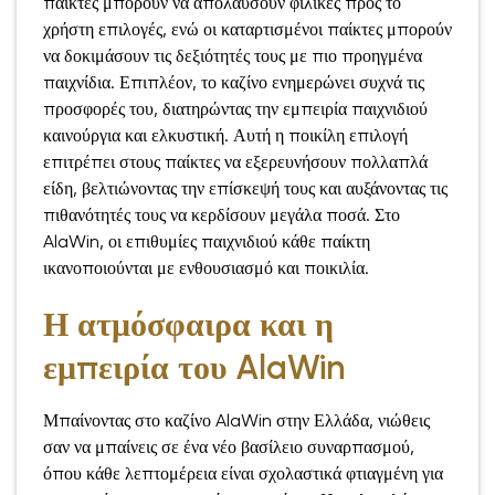
παίκτες μπορούν να απολαύσουν φιλικές προς το
χρήστη επιλογές, ενώ οι καταρτισμένοι παίκτες μπορούν
να δοκιμάσουν τις δεξιότητές τους με πιο προηγμένα
παιχνίδια. Επιπλέον, το καζίνο ενημερώνει συχνά τις
προσφορές του, διατηρώντας την εμπειρία παιχνιδιού
καινούργια και ελκυστική. Αυτή η ποικίλη επιλογή
επιτρέπει στους παίκτες να εξερευνήσουν πολλαπλά
είδη, βελτιώνοντας την επίσκεψή τους και αυξάνοντας τις
πιθανότητές τους να κερδίσουν μεγάλα ποσά. Στο
AlaWin, οι επιθυμίες παιχνιδιού κάθε παίκτη
ικανοποιούνται με ενθουσιασμό και ποικιλία.
Η ατμόσφαιρα και η
εμπειρία του AlaWin
Μπαίνοντας στο καζίνο AlaWin στην Ελλάδα, νιώθεις
σαν να μπαίνεις σε ένα νέο βασίλειο συναρπασμού,
όπου κάθε λεπτομέρεια είναι σχολαστικά φτιαγμένη για