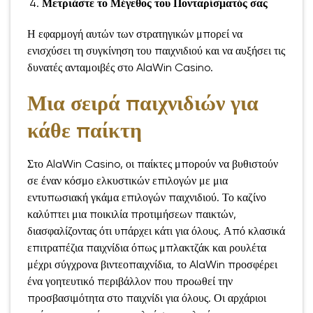
Μετριάστε το Μέγεθος του Πονταρίσματός σας
Η εφαρμογή αυτών των στρατηγικών μπορεί να
ενισχύσει τη συγκίνηση του παιχνιδιού και να αυξήσει τις
δυνατές ανταμοιβές στο AlaWin Casino.
Μια σειρά παιχνιδιών για
κάθε παίκτη
Στο AlaWin Casino, οι παίκτες μπορούν να βυθιστούν
σε έναν κόσμο ελκυστικών επιλογών με μια
εντυπωσιακή γκάμα επιλογών παιχνιδιού. Το καζίνο
καλύπτει μια ποικιλία προτιμήσεων παικτών,
διασφαλίζοντας ότι υπάρχει κάτι για όλους. Από κλασικά
επιτραπέζια παιχνίδια όπως μπλακτζάκ και ρουλέτα
μέχρι σύγχρονα βιντεοπαιχνίδια, το AlaWin προσφέρει
ένα γοητευτικό περιβάλλον που προωθεί την
προσβασιμότητα στο παιχνίδι για όλους. Οι αρχάριοι