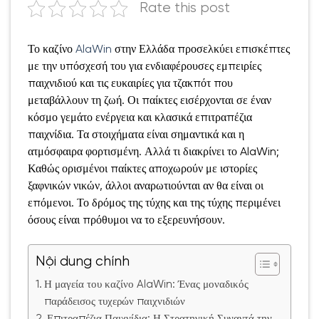
Rate this post
Το καζίνο
AlaWin
στην Ελλάδα προσελκύει επισκέπτες
με την υπόσχεσή του για ενδιαφέρουσες εμπειρίες
παιχνιδιού και τις ευκαιρίες για τζακπότ που
μεταβάλλουν τη ζωή. Οι παίκτες εισέρχονται σε έναν
κόσμο γεμάτο ενέργεια και κλασικά επιτραπέζια
παιχνίδια. Τα στοιχήματα είναι σημαντικά και η
ατμόσφαιρα φορτισμένη. Αλλά τι διακρίνει το AlaWin;
Καθώς ορισμένοι παίκτες αποχωρούν με ιστορίες
ξαφνικών νικών, άλλοι αναρωτιούνται αν θα είναι οι
επόμενοι. Το δρόμος της τύχης και της τύχης περιμένει
όσους είναι πρόθυμοι να το εξερευνήσουν.
Nội dung chính
Η μαγεία του καζίνο AlaWin: Ένας μοναδικός
παράδεισος τυχερών παιχνιδιών
Επιτραπέζια Παιχνίδια: Η Στρατηγική Συναντά την