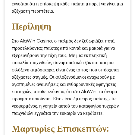
εγγυάται ότι η επίσκεψη κάθε παίκτη μπορεί να γίνει μια
αξέχαστη περιπέτεια.
Περίληψη
Στο AlaWin Casino, ο παλμός δεν ξεθωριάζει ποτέ,
προσελκύοντας παίκτες από κοντά και μακριά για να
εξερευνήσουν την τύχη τους. Με μια εκπληκτική
ποικιλία παιχνιδιών, συναρπαστικά τζάκποτ και μια
φιλόξενη ατμόσφαιρα, είναι ένας τόπος που υπόσχεται
αξέχαστες στιγμές. Οι φιλοξενούμενοι αναχωρούν με
αγαπημένες αναμνήσεις και ενθαρρυντικές αφηγήσεις
επιτυχιών, αποδεικνύοντας ότι στο AlaWin, τα όνειρα
πραγματοποιούνται. Είτε είστε έμπειρος παίκτης είτε
νεοφερμένος, η γοητεία αυτού του καταφυγίου τυχερών
παιχνιδιών εγγυάται την ευκαιρία να κερδίσετε.
Μαρτυρίες Επισκεπτών: