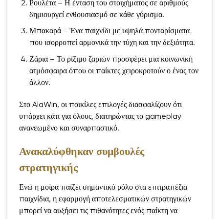
Ρουλέτα – Η ένταση του στοιχήματος σε αριθμούς
δημιουργεί ενθουσιασμό σε κάθε γύρισμα.
Μπακαρά – Ένα παιχνίδι με υψηλά πονταρίσματα
που ισορροπεί αρμονικά την τύχη και την δεξιότητα.
Ζάρια – Το ρίξιμο ζαριών προσφέρει μια κοινωνική
ατμόσφαιρα όπου οι παίκτες χειροκροτούν ο ένας τον
άλλον.
Στο AlaWin, οι ποικίλες επιλογές διασφαλίζουν ότι
υπάρχει κάτι για όλους, διατηρώντας το gameplay
ανανεωμένο και συναρπαστικό.
Ανακαλύφθηκαν συμβουλές
στρατηγικής
Ενώ η μοίρα παίζει σημαντικό ρόλο στα επιτραπέζια
παιχνίδια, η εφαρμογή αποτελεσματικών στρατηγικών
μπορεί να αυξήσει τις πιθανότητες ενός παίκτη να