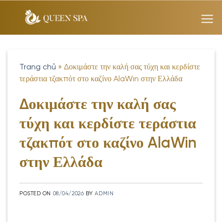
Skip
to
content
Trang chủ
»
Δοκιμάστε την καλή σας τύχη και κερδίστε
τεράστια τζακπότ στο καζίνο AlaWin στην Ελλάδα
Δοκιμάστε την καλή σας
τύχη και κερδίστε τεράστια
τζακπότ στο καζίνο AlaWin
στην Ελλάδα
POSTED ON
08/04/2026
BY
ADMIN