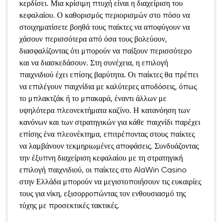
κερδίσει. Μια κρίσιμη πτυχή είναι η διαχείριση του
κεφαλαίου. Ο καθορισμός περιορισμών στο πόσο να
στοιχηματίσετε βοηθά τους παίκτες να αποφύγουν να
χάσουν περισσότερα από όσα τους βολεύουν,
διασφαλίζοντας ότι μπορούν να παίξουν περισσότερο
και να διασκεδάσουν. Στη συνέχεια, η επιλογή
παιχνιδιού έχει επίσης βαρύτητα. Οι παίκτες θα πρέπει
να επιλέγουν παιχνίδια με καλύτερες αποδόσεις, όπως
το μπλακτζάκ ή το μπακαρά, έναντι άλλων με
υψηλότερα πλεονεκτήματα καζίνο. Η κατανόηση των
κανόνων και των στρατηγικών για κάθε παιχνίδι παρέχει
επίσης ένα πλεονέκτημα, επιτρέποντας στους παίκτες
να λαμβάνουν τεκμηριωμένες αποφάσεις. Συνδυάζοντας
την έξυπνη διαχείριση κεφαλαίου με τη στρατηγική
επιλογή παιχνιδιού, οι παίκτες στο AlaWin Casino
στην Ελλάδα μπορούν να μεγιστοποιήσουν τις ευκαιρίες
τους για νίκη, εξισορροπώντας τον ενθουσιασμό της
τύχης με προσεκτικές τακτικές.