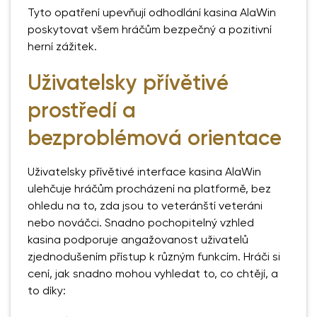
Tyto opatření upevňují odhodlání kasina AlaWin
poskytovat všem hráčům bezpečný a pozitivní
herní zážitek.
Uživatelsky přívětivé
prostředí a
bezproblémová orientace
Uživatelsky přívětivé interface kasina AlaWin
ulehčuje hráčům procházení na platformě, bez
ohledu na to, zda jsou to veteránští veteráni
nebo nováčci. Snadno pochopitelný vzhled
kasina podporuje angažovanost uživatelů
zjednodušením přístup k různým funkcím. Hráči si
cení, jak snadno mohou vyhledat to, co chtějí, a
to díky: