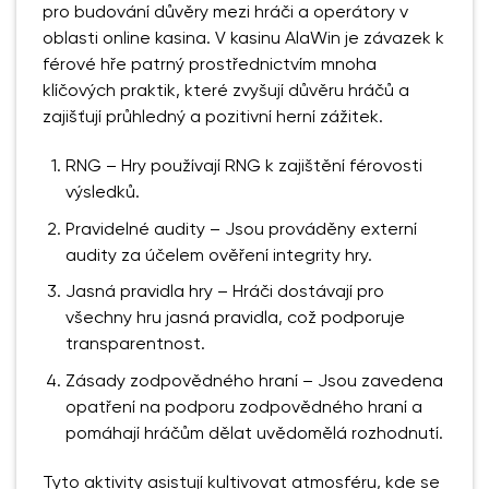
pro budování důvěry mezi hráči a operátory v
oblasti online kasina. V kasinu AlaWin je závazek k
férové hře patrný prostřednictvím mnoha
klíčových praktik, které zvyšují důvěru hráčů a
zajišťují průhledný a pozitivní herní zážitek.
RNG – Hry používají RNG k zajištění férovosti
výsledků.
Pravidelné audity – Jsou prováděny externí
audity za účelem ověření integrity hry.
Jasná pravidla hry – Hráči dostávají pro
všechny hru jasná pravidla, což podporuje
transparentnost.
Zásady zodpovědného hraní – Jsou zavedena
opatření na podporu zodpovědného hraní a
pomáhají hráčům dělat uvědomělá rozhodnutí.
Tyto aktivity asistují kultivovat atmosféru, kde se