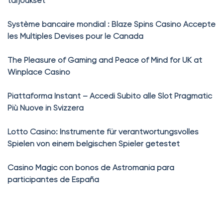
tarjoukset
Système bancaire mondial : Blaze Spins Casino Accepte
les Multiples Devises pour le Canada
The Pleasure of Gaming and Peace of Mind for UK at
Winplace Casino
Piattaforma Instant – Accedi Subito alle Slot Pragmatic
Più Nuove in Svizzera
Lotto Casino: Instrumente für verantwortungsvolles
Spielen von einem belgischen Spieler getestet
Casino Magic con bonos de Astromania para
participantes de España