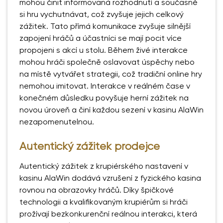
mohou činit informovaná rozhodnutí a současně
si hru vychutnávat, což zvyšuje jejich celkový
zážitek. Tato přímá komunikace zvyšuje silnější
zapojení hráčů a účastníci se mají pocit více
propojeni s akcí u stolu. Během živé interakce
mohou hráči společně oslavovat úspěchy nebo
na místě vytvářet strategii, což tradiční online hry
nemohou imitovat. Interakce v reálném čase v
konečném důsledku povyšuje herní zážitek na
novou úroveň a činí každou sezení v kasinu AlaWin
nezapomenutelnou.
Autentický zážitek prodejce
Autentický zážitek z krupiérského nastavení v
kasinu AlaWin dodává vzrušení z fyzického kasina
rovnou na obrazovky hráčů. Díky špičkové
technologii a kvalifikovaným krupiérům si hráči
prožívají bezkonkurenční reálnou interakci, která