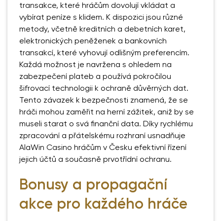
transakce, které hráčům dovolují vkládat a
vybírat peníze s klidem. K dispozici jsou různé
metody, včetně kreditních a debetních karet,
elektronických peněženek a bankovních
transakcí, které vyhovují odlišným preferencím.
Každá možnost je navržena s ohledem na
zabezpečení plateb a používá pokročilou
šifrovací technologii k ochraně důvěrných dat.
Tento závazek k bezpečnosti znamená, že se
hráči mohou zaměřit na herní zážitek, aniž by se
museli starat o svá finanční data. Díky rychlému
zpracování a přátelskému rozhraní usnadňuje
AlaWin Casino hráčům v Česku efektivní řízení
jejich účtů a současně prvotřídní ochranu.
Bonusy a propagační
akce pro každého hráče