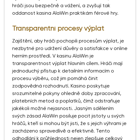
hráči jsou bezpečně a vážení, a zvyšují tak
oddanost kasina AlaWin praktikám férové hry.
Transparentní procesy výplat
Zajištění, aby hráči pochopili procesům výplat, je
nezbytné pro udržení důvěry a satisfakce v online
herním prostředí. V kasinu AlaWin je
transparentnost výplat hlavním cílem. Hráči mají
jednoduchý přístup k detailním informacím o
procesu výběru, což jim pomáhá činit
zodpovědná rozhodnutí. Kasino poskytuje
srozumitelné pokyny ohledně doby zpracování,
platebních metod a poplatků, čímž odstraňuje
jakékoli možné nejasnosti. Jasným sdělením
svých zásad AlaWin posiluje pocit jistoty u svých
hráčů, kteří si mohou být jisti, že s jejich výhrami je
zacházeno spravedlivě a efektivně. Tento
odhodlání k průhlednosti nejen zlepšuje celkový