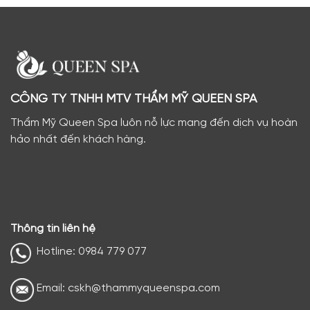
CÔNG TY TNHH MTV THẨM MỸ QUEEN SPA
Thẩm Mỹ Queen Spa luôn nỗ lực mang đến dịch vụ hoàn
hảo nhất đến khách hàng.
Thông tin liên hệ
Hotline: 0984 779 077
Email: cskh@thammyqueenspa.com