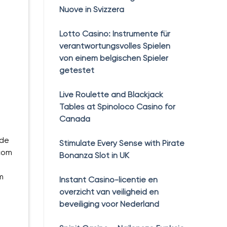
Nuove in Svizzera
Lotto Casino: Instrumente für
verantwortungsvolles Spielen
von einem belgischen Spieler
getestet
Live Roulette and Blackjack
Tables at Spinoloco Casino for
Canada
 de
Stimulate Every Sense with Pirate
 com
Bonanza Slot in UK
m
Instant Casino-licentie en
overzicht van veiligheid en
beveiliging voor Nederland