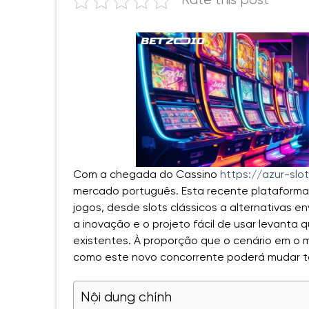
Rate this post
Com a chegada do Cassino
https://azur-slo
mercado português. Esta recente plataform
jogos, desde slots clássicos a alternativas 
a inovação e o projeto fácil de usar levanta
existentes. À proporção que o cenário em o m
como este novo concorrente poderá mudar t
Nội dung chính