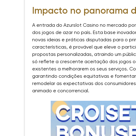
Impacto no panorama do
A entrada do Azurslot Casino no mercado po
dos jogos de azar no país. Esta base inovad
novas ideias e práticas disputadas para o pri
características, é provável que eleve o parti
propostas personalizadas, atraindo um públi
só reflete a crescente aceitação dos jogos 
existentes a melhorarem os seus serviços. 
garantindo condições equitativas e fomenta
remodelar as expectativas dos consumidores,
animado e concorrencial.