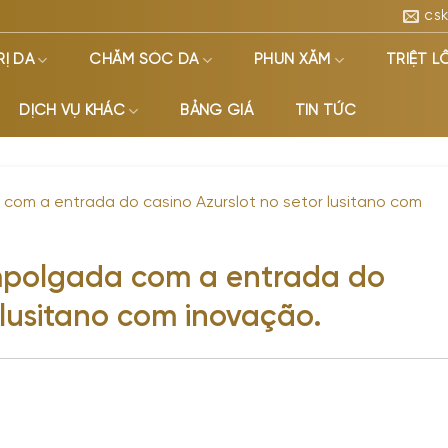
cs
RỊ DA
CHĂM SÓC DA
PHUN XĂM
TRIỆT 
DỊCH VỤ KHÁC
BẢNG GIÁ
TIN TỨC
com a entrada do casino Azurslot no setor lusitano com
empolgada com a entrada do
 lusitano com inovação.