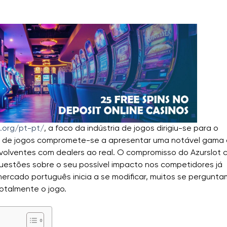
t.org/pt-pt/
, a foco da indústria de jogos dirigiu-se para o
a de jogos compromete-se a apresentar uma notável gama
envolventes com dealers ao real. O compromisso do Azurslot
 questões sobre o seu possível impacto nos competidores já
ercado português inicia a se modificar, muitos se pergunta
otalmente o jogo.