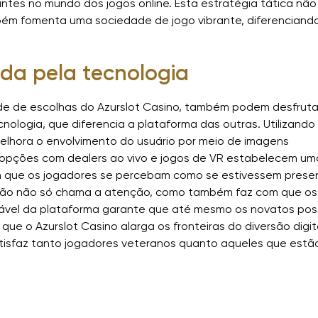
antes no mundo dos jogos online. Esta estratégia tática não
ém fomenta uma sociedade de jogo vibrante, diferenciand
ada pela tecnologia
de de escolhas do Azurslot Casino, também podem desfruta
nologia, que diferencia a plataforma das outras. Utilizando
melhora o envolvimento do usuário por meio de imagens
o opções com dealers ao vivo e jogos de VR estabelecem um
m que os jogadores se percebam como se estivessem prese
ação não só chama a atenção, como também faz com que os
gável da plataforma garante que até mesmo os novatos po
que o Azurslot Casino alarga os fronteiras do diversão digit
tisfaz tanto jogadores veteranos quanto aqueles que estã