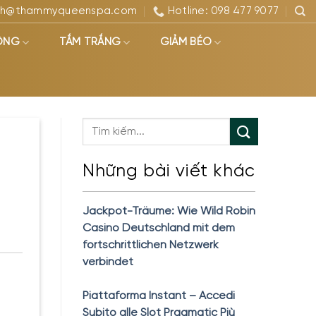
kh@thammyqueenspa.com
Hotline: 098 477 9077
LÔNG
TẮM TRẮNG
GIẢM BÉO
Những bài viết khác
Jackpot-Träume: Wie Wild Robin
Casino Deutschland mit dem
fortschrittlichen Netzwerk
verbindet
Piattaforma Instant – Accedi
Subito alle Slot Pragmatic Più