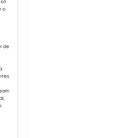
 só
o o
r de
a
ntes
ssam
al,
o