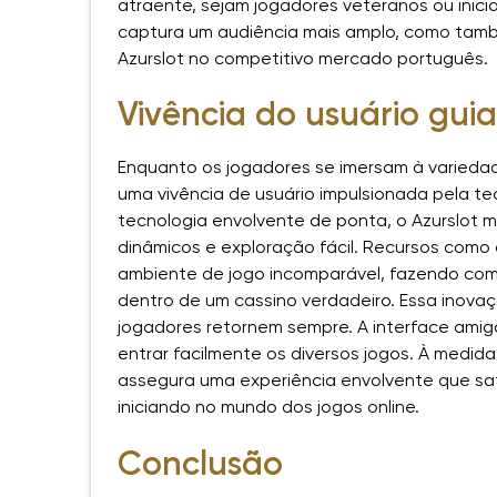
atraente, sejam jogadores veteranos ou inici
captura um audiência mais amplo, como tamb
Azurslot no competitivo mercado português.
Vivência do usuário gui
Enquanto os jogadores se imersam à varieda
uma vivência de usuário impulsionada pela tec
tecnologia envolvente de ponta, o Azurslot 
dinâmicos e exploração fácil. Recursos com
ambiente de jogo incomparável, fazendo co
dentro de um cassino verdadeiro. Essa inov
jogadores retornem sempre. A interface ami
entrar facilmente os diversos jogos. À medida 
assegura uma experiência envolvente que sa
iniciando no mundo dos jogos online.
Conclusão