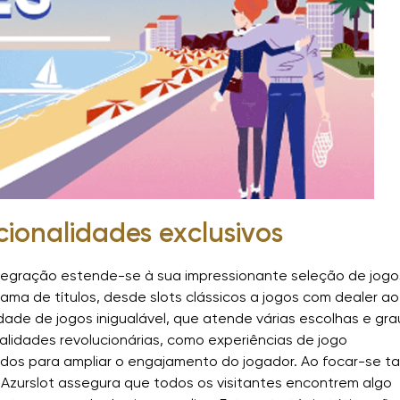
ionalidades exclusivos
tegração estende-se à sua impressionante seleção de jogo
ma de títulos, desde slots clássicos a jogos com dealer ao
dade de jogos inigualável, que atende várias escolhas e gra
alidades revolucionárias, como experiências de jogo
idos para ampliar o engajamento do jogador. Ao focar-se t
 Azurslot assegura que todos os visitantes encontrem algo