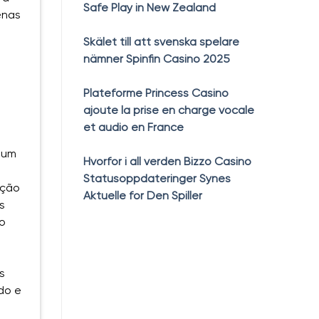
Safe Play in New Zealand
enas
Skälet till att svenska spelare
nämner Spinfin Casino 2025
Plateforme Princess Casino
ajoute la prise en charge vocale
et audio en France
 um
Hvorfor i all verden Bizzo Casino
Statusoppdateringer Synes
ação
Aktuelle for Den Spiller
s
o
s
do e