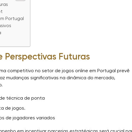
uras
ot
em Portugal
sivos
a
 Perspectivas Futuras
a competitivo no setor de jogos online em Portugal prevê
az mudanças significativas na dinâmica do mercado,
o.
 de técnica de ponta
ta de jogos.
os de jogadores variados
mpenho em incentivar parcerias estratégicas será crucial pa