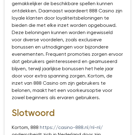
gemakkelijker de beschikbare spellen kunnen
ontdekken. Daarnaast waardeert 888 Casino zijn
loyale klanten door loyaliteitsbeloningen te
bieden die met elke inzet worden opgebouwd.
Deze beloningen kunnen worden ingewisseld
voor diverse voordelen, zoals exclusieve
bonussen en uitnodigingen voor bijzondere
evenementen. Frequent promoties zorgen ervoor
dat gebruikers geïnteresseerd en geamuseerd
blijven, terwijl jaarlijkse bonussen het hele jaar
door voor extra spanning zorgen. Kortom, de
inzet van 888 Casino om zijn gebruikers te
belonen, maakt het een voorkeursoptie voor
zowel beginners als ervaren gebruikers.
Slotwoord
Kortom, 888
https://casino-888.nl/nl-nl/
onderscheidt zich in Nederland door zijn