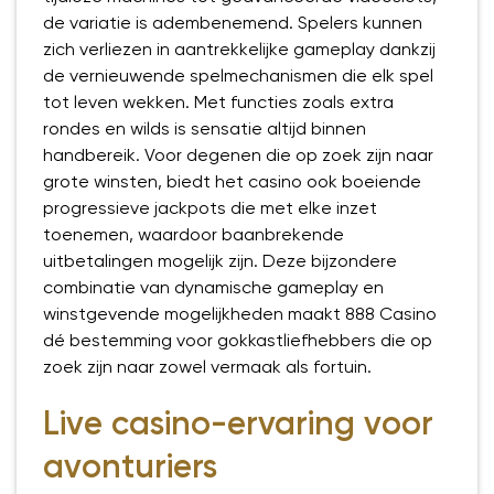
de variatie is adembenemend. Spelers kunnen
zich verliezen in aantrekkelijke gameplay dankzij
de vernieuwende spelmechanismen die elk spel
tot leven wekken. Met functies zoals extra
rondes en wilds is sensatie altijd binnen
handbereik. Voor degenen die op zoek zijn naar
grote winsten, biedt het casino ook boeiende
progressieve jackpots die met elke inzet
toenemen, waardoor baanbrekende
uitbetalingen mogelijk zijn. Deze bijzondere
combinatie van dynamische gameplay en
winstgevende mogelijkheden maakt 888 Casino
dé bestemming voor gokkastliefhebbers die op
zoek zijn naar zowel vermaak als fortuin.
Live casino-ervaring voor
avonturiers