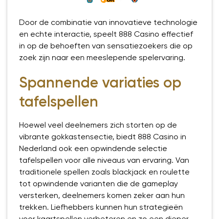
Door de combinatie van innovatieve technologie
en echte interactie, speelt 888 Casino effectief
in op de behoeften van sensatiezoekers die op
zoek zijn naar een meeslepende spelervaring.
Spannende variaties op
tafelspellen
Hoewel veel deelnemers zich storten op de
vibrante gokkastensectie, biedt 888 Casino in
Nederland ook een opwindende selectie
tafelspellen voor alle niveaus van ervaring. Van
traditionele spellen zoals blackjack en roulette
tot opwindende varianten die de gameplay
versterken, deelnemers komen zeker aan hun
trekken. Liefhebbers kunnen hun strategieën