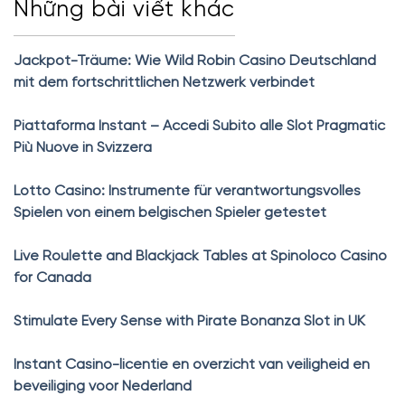
Những bài viết khác
Jackpot-Träume: Wie Wild Robin Casino Deutschland
mit dem fortschrittlichen Netzwerk verbindet
Piattaforma Instant – Accedi Subito alle Slot Pragmatic
Più Nuove in Svizzera
Lotto Casino: Instrumente für verantwortungsvolles
Spielen von einem belgischen Spieler getestet
Live Roulette and Blackjack Tables at Spinoloco Casino
for Canada
Stimulate Every Sense with Pirate Bonanza Slot in UK
Instant Casino-licentie en overzicht van veiligheid en
beveiliging voor Nederland