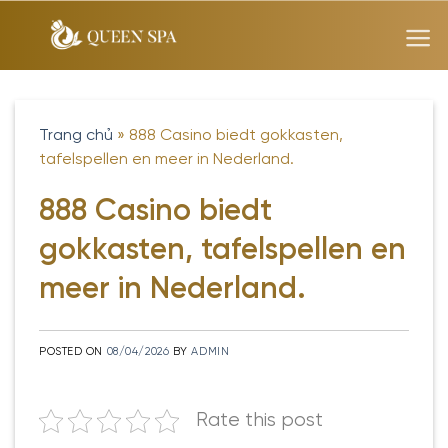
Skip
to
content
Trang chủ
»
888 Casino biedt gokkasten,
tafelspellen en meer in Nederland.
888 Casino biedt
gokkasten, tafelspellen en
meer in Nederland.
POSTED ON
08/04/2026
BY
ADMIN
Rate this post