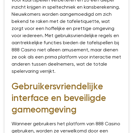
voor kaartspellen verbeteren en zo een dieper
inzicht krijgen in speltechniek en kansberekening.
Nieuwkomers worden aangemoedigd om zich
bekend te raken met de tafeletiquette, wat
zorgt voor een hoffelijke en prettige omgeving
voor iedereen. Met gebruiksvriendelijke regels en
aantrekkelijke functies bieden de tafelspellen bij
888 Casino niet alleen amusement, maar dienen
ze ook als een prima platform voor interactie met
anderen tussen deelnemers, wat de totale
spelervaring verrijkt.
Gebruikersvriendelijke
interface en beveiligde
gameomgeving
Wanneer gebruikers het platform van 888 Casino
gebruiken, worden ze verwelkomd door een