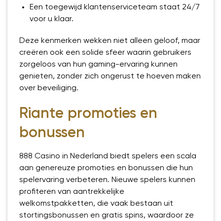
Een toegewijd klantenserviceteam staat 24/7
voor u klaar.
Deze kenmerken wekken niet alleen geloof, maar
creëren ook een solide sfeer waarin gebruikers
zorgeloos van hun gaming-ervaring kunnen
genieten, zonder zich ongerust te hoeven maken
over beveiliging.
Riante promoties en
bonussen
888 Casino in Nederland biedt spelers een scala
aan genereuze promoties en bonussen die hun
spelervaring verbeteren. Nieuwe spelers kunnen
profiteren van aantrekkelijke
welkomstpakketten, die vaak bestaan uit
stortingsbonussen en gratis spins, waardoor ze