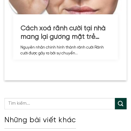
Cách xoá rãnh cười tại nhà
mang lại gương mặt trẻ
trung
Nguyên nhân chính hình thành rãnh cười Rãnh
cười được gây ra bởi sự chuyển...
Những bài viết khác