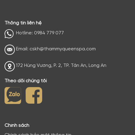
Thông tin liên hệ
Hotline: 0984 779 077
Email: cskh@thammyqueenspa.com
172 Hùng Vương, P. 2, TP. Tân An, Long An
Theo dõi chúng tôi
Chính sách