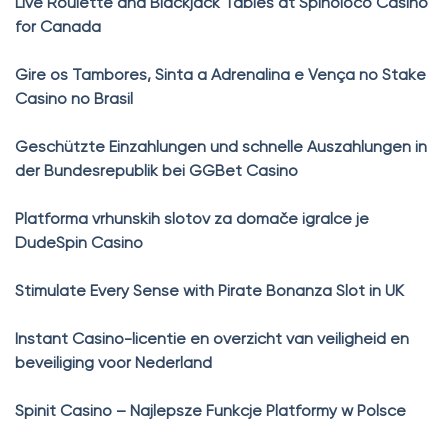
Live Roulette and Blackjack Tables at Spinoloco Casino
for Canada
Gire os Tambores, Sinta a Adrenalina e Vença no Stake
Casino no Brasil
Geschützte Einzahlungen und schnelle Auszahlungen in
der Bundesrepublik bei GGBet Casino
Platforma vrhunskih slotov za domače igralce je
DudeSpin Casino
Stimulate Every Sense with Pirate Bonanza Slot in UK
Instant Casino-licentie en overzicht van veiligheid en
beveiliging voor Nederland
Spinit Casino – Najlepsze Funkcje Platformy w Polsce