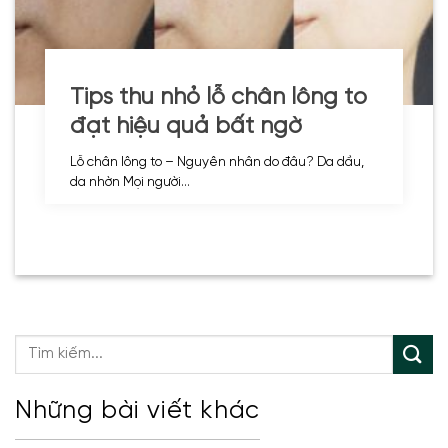
Tips thu nhỏ lỗ chân lông to
đạt hiệu quả bất ngờ
Lỗ chân lông to – Nguyên nhân do đâu? Da dầu,
da nhờn Mọi người...
Những bài viết khác