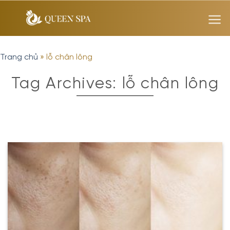
Skip
to
content
Trang chủ
»
lỗ chân lông
Tag Archives:
lỗ chân lông