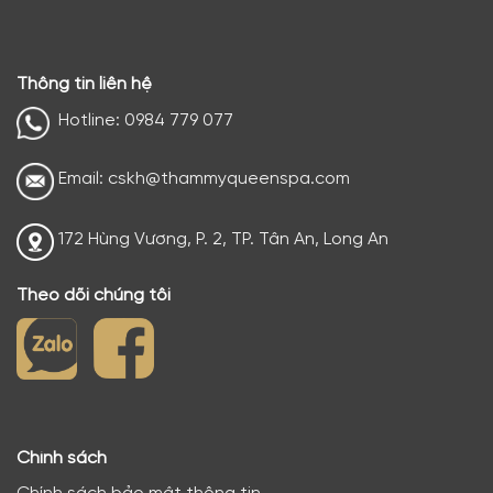
Thông tin liên hệ
Hotline: 0984 779 077
Email: cskh@thammyqueenspa.com
172 Hùng Vương, P. 2, TP. Tân An, Long An
Theo dõi chúng tôi
Chính sách