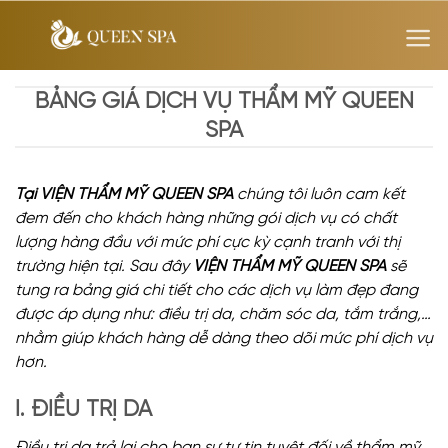
Skip
to
content
BẢNG GIÁ DỊCH VỤ THẨM MỸ QUEEN
SPA
Tại VIỆN THẨM MỸ QUEEN SPA
chúng tôi luôn cam kết
đem đến cho khách hàng những gói dịch vụ có chất
lượng hàng đầu với mức phí cực kỳ cạnh tranh với thị
trường hiện tại. Sau đây
VIỆN THẨM MỸ QUEEN SPA
sẽ
tung ra bảng giá chi tiết cho các dịch vụ làm đẹp đang
được áp dụng như: điều trị da, chăm sóc da, tắm trắng,…
nhằm giúp khách hàng dễ dàng theo dõi mức phí dịch vụ
hơn.
I. ĐIỀU TRỊ DA
Điều trị da trả lại cho bạn sự tự tin tuyệt đối về thẩm mỹ.