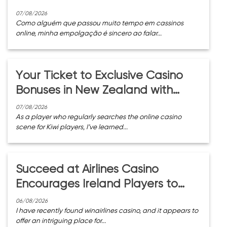
Casino
07/08/2026
Como alguém que passou muito tempo em cassinos
online, minha empolgação é sincero ao falar...
Your Ticket to Exclusive Casino
Bonuses in New Zealand with
GGBet Casino
07/08/2026
As a player who regularly searches the online casino
scene for Kiwi players, I’ve learned...
Succeed at Airlines Casino
Encourages Ireland Players to
Participate in Gaming and Enjoy
06/08/2026
I have recently found winairlines casino, and it appears to
Successes
offer an intriguing place for...