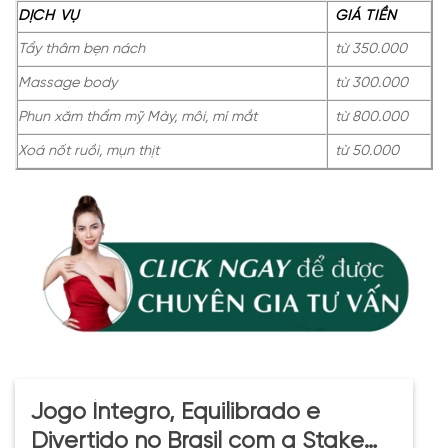
DỊCH VỤ
GIÁ TIỀN
Tẩy thâm bẹn nách
từ 350.000
Massage body
từ 300.000
Phun xăm thẩm mỹ Mày, môi, mí mắt
từ 800.000
Xoá nốt ruồi, mụn thịt
từ 50.000
Jogo Íntegro, Equilibrado e
Divertido no Brasil com a Stake