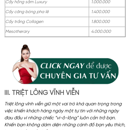
Cấy hồng sâm Luxury
1.000.000
Cấy căng bóng pha lê
1.400.000
Cấy trắng Collagen
1.800.000
Mesotherary
4.000.000
III. TRIỆT LÔNG VĨNH VIỄN
Triệt lông vĩnh viễn giữ một vai trò khá quan trọng trong
việc khiến khách hàng ngày một tự tin với những ngày
đau đầu vì những chiếc “vi-ô-lông” luôn cản trở bạn.
Khiến bạn không dám diện những cánh đồ bạn yêu thích,