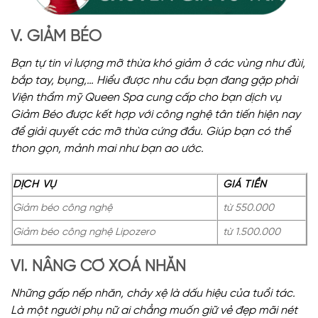
V. GIẢM BÉO
Bạn tự tin vì lượng mỡ thừa khó giảm ở các vùng như đùi,
bắp tay, bụng,… Hiểu được nhu cầu bạn đang gặp phải
Viện thẩm mỹ Queen Spa cung cấp cho bạn dịch vụ
Giảm Béo được kết hợp với công nghệ tân tiến hiện nay
để giải quyết các mỡ thừa cứng đầu. Giúp bạn có thể
thon gọn, mảnh mai như bạn ao ước.
DỊCH VỤ
GIÁ TIỀN
Giảm béo công nghệ
từ 550.000
Giảm béo công nghệ Lipozero
từ 1.500.000
VI. NÂNG CƠ XOÁ NHĂN
Những gấp nếp nhăn, chảy xệ là dấu hiệu của tuổi tác.
Là một người phụ nữ ai chẳng muốn giữ vẻ đẹp mãi nét