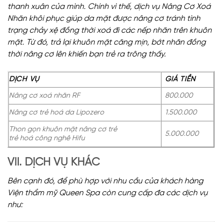
thanh xuân của mình. Chính vì thế, dịch vụ Nâng Cơ Xoá
Nhăn khôi phục giúp da mặt được nâng cơ tránh tình
trạng chảy xệ đồng thời xoá đi các nếp nhăn trên khuôn
mặt. Từ đó, trả lại khuôn mặt căng mịn, bớt nhăn đồng
thời nâng cơ lên khiến bạn trẻ ra trông thấy.
DỊCH VỤ
GIÁ TIỀN
Nâng cơ xoá nhăn RF
800.000
Nâng cơ trẻ hoá da Lipozero
1.500.000
Thon gọn khuôn mặt nâng cơ trẻ
5.000.000
trẻ hoá công nghê Hifu
VII. DỊCH VỤ KHÁC
Bên cạnh đó, để phù hợp với nhu cầu của khách hàng
Viện thẩm mỹ Queen Spa còn cung cấp đa các dịch vụ
như: