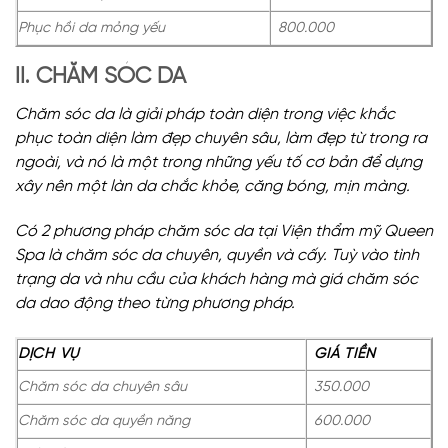
Phục hồi da mỏng yếu
800.000
II. CHĂM SÓC DA
Chăm sóc da là giải pháp toàn diện trong việc khắc
phục toàn diện làm đẹp chuyên sâu, làm đẹp từ trong ra
ngoài, và nó là một trong những yếu tố cơ bản để dựng
xây nên một làn da chắc khỏe, căng bóng, mịn màng.
Có 2 phương pháp chăm sóc da tại Viện thẩm mỹ Queen
Spa là chăm sóc da chuyên, quyền và cấy. Tuỳ vào tình
trạng da và nhu cầu của khách hàng mà giá chăm sóc
da dao động theo từng phương pháp.
DỊCH VỤ
GIÁ TIỀN
Chăm sóc da chuyên sâu
350.000
Chăm sóc da quyền năng
600.000